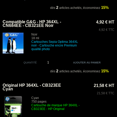
2
15%
dès
articles achetés,
économisez
Compatible G&G - HP 364XL -
4,92 € HT
CN684EE - CB321EE Noir
4,92 € TTC
Noir
18 ml
Cartouches
Sepia Optima
364XL
noir
-
Cartouche encre Premium
qualité photo
QUANTITÉ
2
15%
dès
articles achetés,
économisez
Original HP 364XL - CB323EE
21,58 € HT
Cyan
21,58 € TTC
Cyan
750 pages
Cartouche de marque HP 364XL -
CB323EE
- HP Original