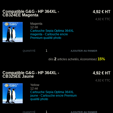
Compatible G&G - HP 364XL -
4,92 € HT
CB324EE Magenta
4,92 € TTC
Magenta
12 ml
Cartouche
Sepia Optima
364XL
magenta - Cartouche encre
Premium
qualité photo
QUANTITÉ
2
15%
dès
articles achetés,
économisez
Compatible G&G - HP 364XL -
4,92 € HT
CB325EE Jaune
4,92 € TTC
Yellow
12 ml
Cartouche Sepia Optima 364XL
jaune - Cartouche encre Premium
qualité photo
QUANTITÉ