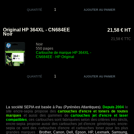
QUANTITÉ
Original HP 364XL - CN684EE
21,58 € HT
Noir
21,58 € TTC
Noir
550 pages
Cartouche de marque HP 364XL -
CN684EE - HP Original
QUANTITÉ
La société SEPIA est basée à Pau (Pyrénées Atlantiques).
Depuis 2004
le
site encre-sepia propose des
cartouches d'encre et toners de toutes
marques
et aussi des gammes de
cartouches jet d'encre et laser
compatibles
, ces cartouches sont fabriquées selon des critères très stricts,
encre-sepia propose aussi des cartouches jet d'encre génériques. encre-
sepia ce sont des cartouches d'encre et cartouches toner pour les plus
grandes marques :
Brother, Canon, Dell, Epson, HP, Lexmark, Samsung,