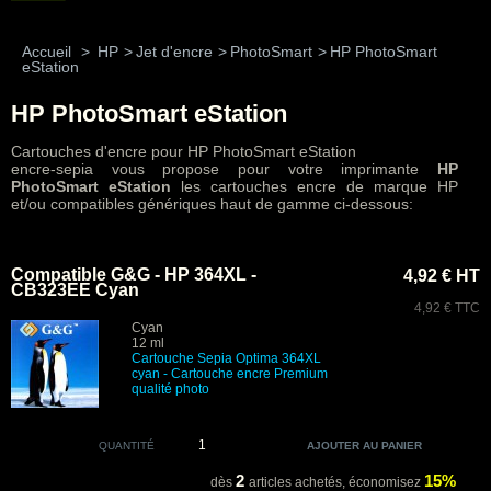
Accueil
>
HP
>
Jet d'encre
>
PhotoSmart
>
HP PhotoSmart
eStation
HP PhotoSmart eStation
Cartouches d'encre pour HP PhotoSmart eStation
encre-sepia vous propose pour votre imprimante
HP
PhotoSmart eStation
les cartouches encre de marque HP
et/ou compatibles génériques haut de gamme ci-dessous:
Compatible G&G - HP 364XL -
4,92 € HT
CB323EE Cyan
4,92 € TTC
Cyan
12 ml
Cartouche Sepia Optima 364XL
cyan - Cartouche encre Premium
qualité photo
QUANTITÉ
2
15%
dès
articles achetés,
économisez