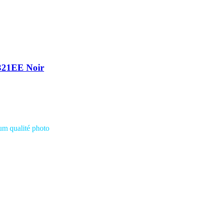
321EE Noir
ium
qualité photo