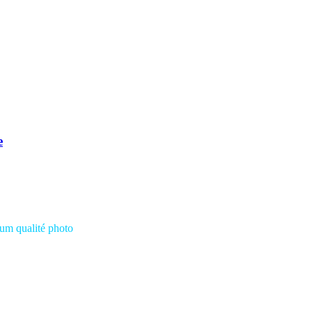
e
ium
qualité photo