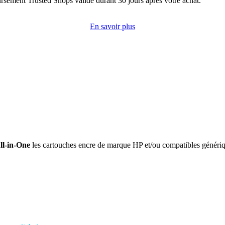
rsement Trusted Shops valide durant 30 jours après votre achat.
En savoir plus
ll-in-One
les cartouches encre de marque HP et/ou compatibles généri