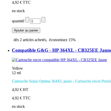
4,92 € TTC
en stock
quantité
dès
2
articles achetés,
économisez
15%
Compatible G&G - HP 364XL - CB325EE Jaun
Yellow
12 ml
Cartouche Sepia Optima 364XL jaune - Cartouche encre Prem
4,92 € HT
4,92 € TTC
en stock