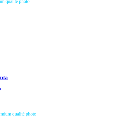
ium
qualité photo
nta
remium
qualité photo