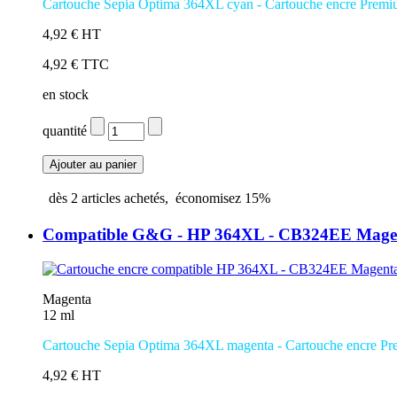
Cartouche Sepia Optima 364XL cyan - Cartouche encre Prem
4,92 € HT
4,92 € TTC
en stock
quantité
dès
2
articles achetés,
économisez
15%
Compatible G&G - HP 364XL - CB324EE Mage
Magenta
12 ml
Cartouche
Sepia Optima
364XL magenta - Cartouche encre P
4,92 € HT