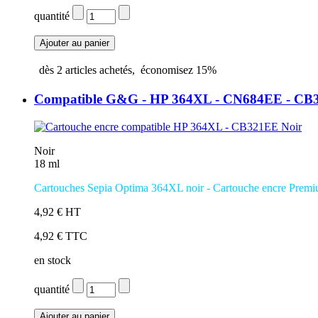
quantité
dès
2
articles achetés,
économisez
15%
Compatible G&G - HP 364XL - CN684EE - CB
Noir
18 ml
Cartouches
Sepia Optima
364XL noir
-
Cartouche encre Prem
4,92 € HT
4,92 € TTC
en stock
quantité