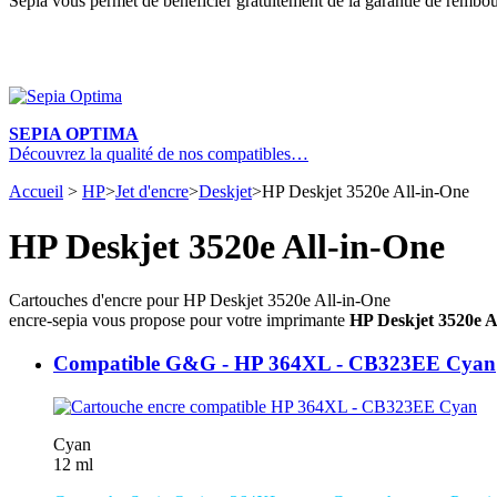
Sepia vous permet de bénéficier gratuitement de la garantie de rembou
SEPIA OPTIMA
Découvrez la qualité de nos compatibles…
Accueil
>
HP
>
Jet d'encre
>
Deskjet
>
HP Deskjet 3520e All-in-One
HP Deskjet 3520e All-in-One
Cartouches d'encre pour HP Deskjet 3520e All-in-One
encre-sepia vous propose pour votre imprimante
HP Deskjet 3520e A
Compatible G&G - HP 364XL - CB323EE Cyan
Cyan
12 ml