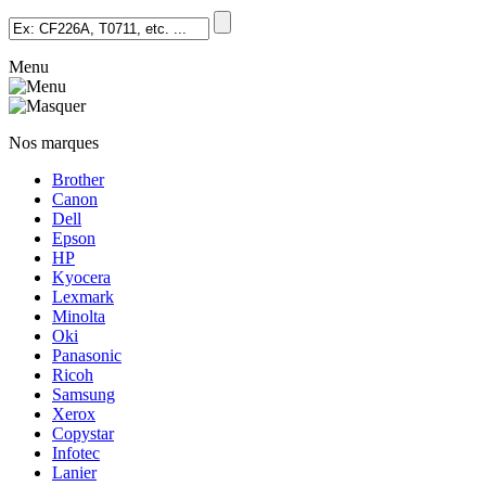
Menu
Nos marques
Brother
Canon
Dell
Epson
HP
Kyocera
Lexmark
Minolta
Oki
Panasonic
Ricoh
Samsung
Xerox
Copystar
Infotec
Lanier