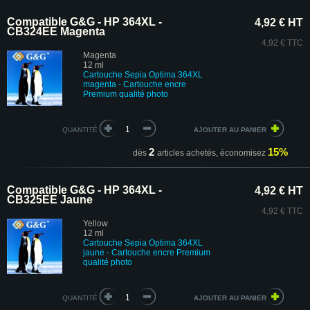
Compatible G&G - HP 364XL -
4,92 € HT
CB324EE Magenta
4,92 € TTC
Magenta
12 ml
Cartouche
Sepia Optima
364XL
magenta - Cartouche encre
Premium
qualité photo
QUANTITÉ
2
15%
dès
articles achetés,
économisez
Compatible G&G - HP 364XL -
4,92 € HT
CB325EE Jaune
4,92 € TTC
Yellow
12 ml
Cartouche Sepia Optima 364XL
jaune - Cartouche encre Premium
qualité photo
QUANTITÉ