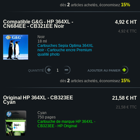
2
15%
dès
articles achetés,
économisez
Compatible G&G - HP 364XL -
4,92 € HT
CN684EE - CB321EE Noir
4,92 € TTC
Noir
18 ml
Cartouches
Sepia Optima
364XL
noir
-
Cartouche encre Premium
qualité photo
QUANTITÉ
2
15%
dès
articles achetés,
économisez
Original HP 364XL - CB323EE
21,58 € HT
Cyan
21,58 € TTC
Cyan
750 pages
Cartouche de marque HP 364XL -
CB323EE
- HP Original