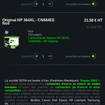
QUANTITÉ
Original HP 364XL - CN684EE
21,58 € HT
Noir
21,58 € TTC
Noir
550 pages
Cartouche de marque HP 364XL -
CN684EE - HP Original
QUANTITÉ
La société SEPIA est basée à Pau (Pyrénées Atlantiques).
Depuis 2004
le
site encre-sepia propose des
cartouches d'encre et toners de toutes
marques
et aussi des gammes de
cartouches jet d'encre et laser
compatibles
, ces cartouches sont fabriquées selon des critères très stricts,
encre-sepia propose aussi des cartouches jet d'encre génériques. encre-
sepia ce sont des cartouches d'encre et cartouches toner pour les plus
grandes marques :
Brother, Canon, Dell, Epson, HP, Lexmark, Samsung,
etc
. Les cartouches d’encre de Sepia sont livrées en express aussi bien