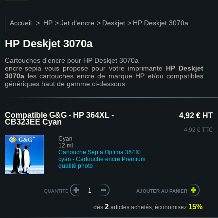
Accueil
>
HP
>
Jet d'encre
>
Deskjet
>
HP Deskjet 3070a
HP Deskjet 3070a
Cartouches d'encre pour HP Deskjet 3070a
encre-sepia vous propose pour votre imprimante
HP Deskjet
3070a
les cartouches encre de marque HP et/ou compatibles
génériques haut de gamme ci-dessous:
Compatible G&G - HP 364XL -
4,92 € HT
CB323EE Cyan
4,92 € TTC
Cyan
12 ml
Cartouche Sepia Optima 364XL
cyan - Cartouche encre Premium
qualité photo
QUANTITÉ
2
15%
dès
articles achetés,
économisez